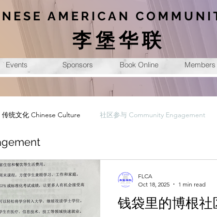
INESE AMERICAN COMMUNI
李堡华联
Events
Sponsors
Book Online
Members
传统文化 Chinese Culture
社区参与 Community Engagement
gement
FLCA
Oct 18, 2025
1 min read
钱袋里的博根社