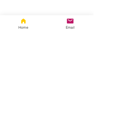
社区参与 Community Engagement
Home
Email
See All
Recent Posts