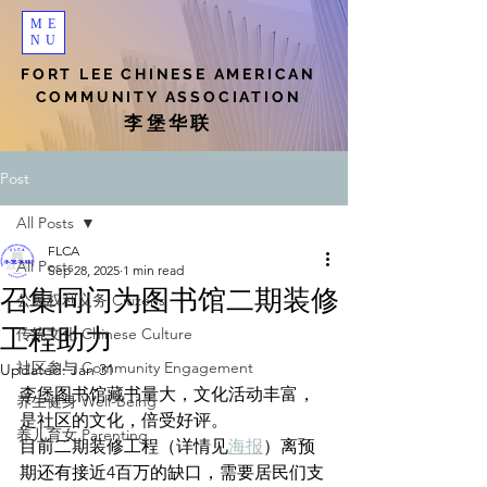
ME
NU
FORT LEE CHINESE AMERICAN
COMMUNITY ASSOCIATION
李堡华联
Post
All Posts
FLCA
All Posts
Sep 28, 2025
1 min read
召集同门为图书馆二期装修
公民权利义务 Citizens
工程助力
传统文化 Chinese Culture
社区参与 Community Engagement
Updated:
Jan 31
李堡图书馆藏书量大，文化活动丰富，
养生健身 Well-Being
是社区的文化，倍受好评。
养儿育女 Parenting
目前二期装修工程（详情见
海报
）离预
期还有接近4百万的缺口，需要居民们支