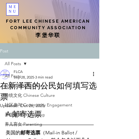
ME
NU
FORT LEE CHINESE AMERICAN
COMMUNITY ASSOCIATION
李堡华联
Post
All Posts
FLCA
All Posts
Sep 28, 2025
3 min read
在新泽西的公民如何填写选
公民权利义务 Citizens
票
传统文化 Chinese Culture
社区参与 Community Engagement
Updated:
Oct 26, 2025
A.邮寄选票
养生健身 Well-Being
养儿育女 Parenting
美国的
邮寄选票
（Mail-in Ballot / 