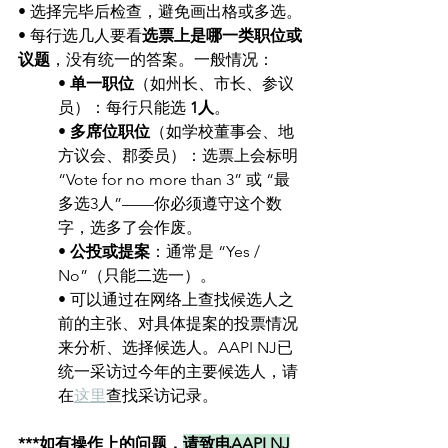
• 选择完毕后检查，避免画出格或多选。
• 每行选几人要看
选票上是哪一类职位或
议题
，没有统一的答案。一般情况：
• 
单一职位
（如州长、市长、参议
员）：每行只能选 
1人
。
• 
多席位职位
（如学校董事会、地
方议会、郡委员）：选票上会标明 
“Vote for no more than 3” 或 “最
多选3人”——你必须遵守这个数
字，选多了会作废。
• 
公投或提案
：通常是 “Yes / 
No”（只能二选一）。
• 可以通过在网络上查找候选人之
前的主张、对具体提案的投票情况
来分析、选择候选人。AAPI NJ已
统一采访过今年的主要候选人，请
在
这里
查找采访记录。
***如有操作上的问题，
请致电AAPI NJ