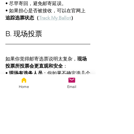
• 尽早寄回，避免邮寄延误。
• 如果担心是否被接收，可以在官网上 
追踪选票状态（
Track My Ballot
）
B. 现场投票
如果你觉得邮寄选票说明太复杂，
现场
投票所投票会更直观和安全
：
• 
现场有选务人员
：你如果不确定选几个
人、怎么操作，可以当场问，他们可以
Home
Email
告诉你选票的规则，但不会影响你选择
谁。
• 
机器或纸质清晰标示
：现场选票（纸质
或电子）都会在每一栏写清楚“Vote for 
1”或“Vote for up to 3”。
• 
减少出错风险
：邮寄选票如果填错可能
作废，现场投票一般可以重新索取一张